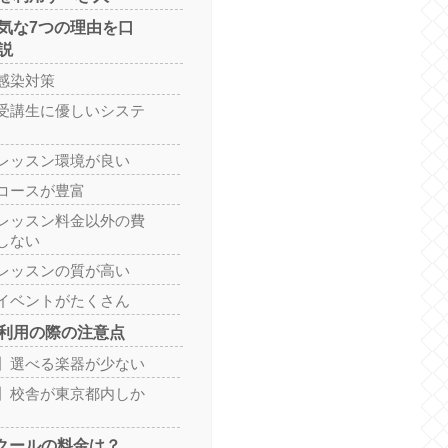
気な7つの理由を口
説
感染対策
受講生に優しいシステ
レッスン環境が良い
コースが豊富
レッスン料金以外の費
しない
レッスンの質が高い
イベントがたくさん
利用の際の注意点
】選べる楽器が少ない
】校舎が東京都内しか
スクールの料金は？