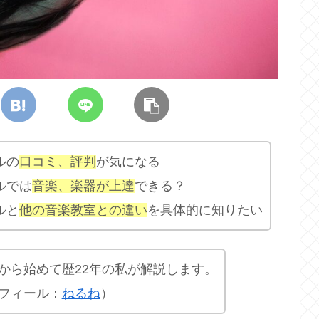
ルの
口コミ、評判
が気になる
ルでは
音楽、楽器が上達
できる？
ルと
他の音楽教室との違い
を具体的に知りたい
から始めて歴22年の私が解説します。
フィール：
ねるね
）