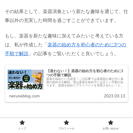
その結果として、楽器演奏という新たな趣味を通じて、仕
事以外の充実した時間を過ごすことができています。
もし、楽器を新たな趣味に加えてみたいと考えている方
は、私が作成した「
楽器の始め方を初心者のために3つの
手順で解説
」の記事をご覧いただくと良いでしょう。
【迷わない！】楽器の始め方を初心者のために3
つの手順で解説
楽器を始めたい方必見！この記事では楽器初心者の方に楽
器の始め方を解説。実は楽器を始め方には正しい手順があ
ります。楽器を始めてプライベートを充実させたい！とい
う方は是非見てみてください。
neruneblog.com
2023.03.13
音楽初心者
50 代 楽器 始める
トップ
プロフィール
お問い合わせ